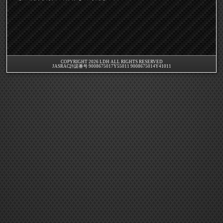
COPYRIGHT 2026 LDH ALL RIGHTS RESERVED
JASRAC許諾番号 9008675017Y55011 9008675014Y41011
EXILE mobile TOP