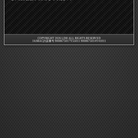
COPYRIGHT 2026 LDH ALL RIGHTS RESERVED
JASRAC許諾番号 9008675017Y55011 9008675014Y41011
EXILE mobile TOP