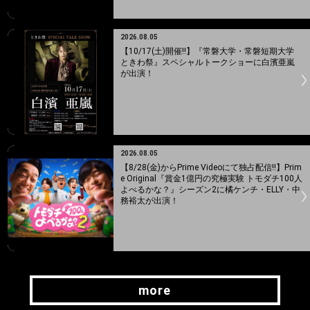
2026.08.05
【10/17(土)開催!!】『常磐大学・常磐短期大学
ときわ祭』スペシャルトークショーに白濱亜嵐
が出演！
2026.08.05
【8/28(金)からPrime Videoにて独占配信!!】Prim
e Original『賞金1億円の究極実験 トモダチ100人
よべるかな？』シーズン2に橘ケンチ・ELLY・中
務裕太が出演！
more
more