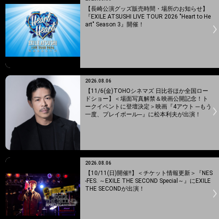
【長崎公演グッズ販売時間・場所のお知らせ】
『EXILE ATSUSHI LIVE TOUR 2026 "Heart to He
art" Season 3』開催！
2026.08.06
【11/6(金)TOHOシネマズ 日比谷ほか全国ロー
ドショー】＜場面写真解禁＆映画公開記念！ト
ークイベントに登壇決定＞映画『4アウト ─もう
一度、プレイボール─』に松本利夫が出演！
2026.08.06
【10/11(日)開催!!】＜チケット情報更新＞『NES
-FES. ～EXILE THE SECOND Special～』にEXILE
THE SECONDが出演！