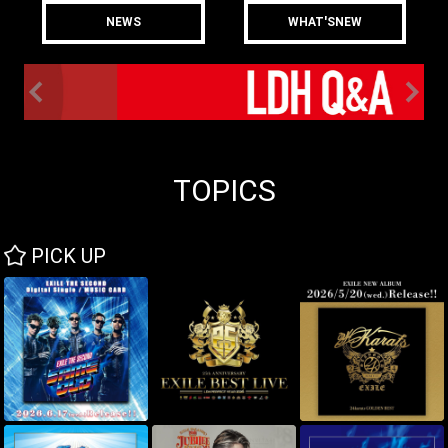
NEWS
WHAT'SNEW
TOPICS
PICK UP