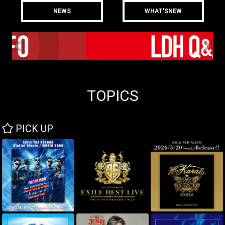
NEWS
WHAT'SNEW
TOPICS
PICK UP