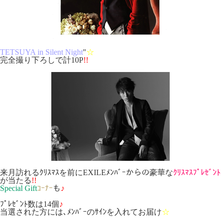
TETSUYA in Silent Night
"
☆
完全撮り下ろしで計10P
!!
来月訪れるｸﾘｽﾏｽを前にEXILEﾒﾝﾊﾞｰからの豪華な
ｸﾘｽﾏｽﾌﾟﾚｾﾞﾝﾄ
が当たる
!!
Special Gift
ｺｰﾅｰ
も
♪
ﾌﾟﾚｾﾞﾝﾄ数は14個
♪
当選された方には､ﾒﾝﾊﾞｰのｻｲﾝを入れてお届け
☆