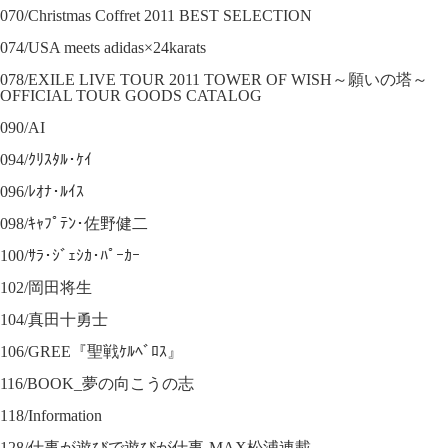
070/Christmas Coffret 2011 BEST SELECTION
074/USA meets adidas×24karats
078/EXILE LIVE TOUR 2011 TOWER OF WISH～願いの塔～
OFFICIAL TOUR GOODS CATALOG
090/AI
094/ｸﾘｽﾀﾙ･ｹｲ
096/ﾚｵﾅ･ﾙｲｽ
098/ｷｬﾌﾟﾃﾝ･佐野健二
100/ｻﾗ･ｼﾞｪｼｶ･ﾊﾟｰｶｰ
102/岡田将生
104/真田十勇士
106/GREE『聖戦ｹﾙﾍﾞﾛｽ』
116/BOOK_夢の向こうの志
118/Information
128/仕事が遊びで遊びが仕事-MAX松浦連載