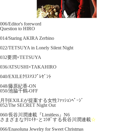
006/Editor's foreword
Question to HIRO
014/Staring AKIRA Zerbino
022/TETSUYA in Lonely Silent Night
032要潤×TETSUYA
036/ATSUSHI×TAKAHIRO
040/EXILEｸﾘｽﾏｽﾌﾟﾚｾﾞﾝﾄ
048/藤原紀香-ON
050/池脇千鶴-OFF
月刊EXILEが提案する女性ﾌｧｯｼｮﾝﾍﾟｰｼﾞ
052/The SECRET Night Out
060/長谷川潤連載『Limitless』N6
さまざまなｸﾘｴｲﾀｰとｺﾗﾎﾞする長谷川潤連載
☆
066/Enasoluna Jewelry for Sweet Christmas