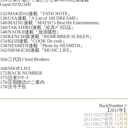
Guest/ATSUSHI
132/MAKIDAI連載『TATH NOTE』
136/USA連載『A List of 100 DREAMS』
140/MATSU連載『MATSU's Best Hit Entertainment』
144/TAKAHIRO連載『絵具ﾊﾞｶ日誌』
148/NAOKII連載『放浪随想』
150/KENCHI新連載『REMEMBER SCREEN』
154/KEIJI連載『COOK De exile』
158/NESMITH連載『Photo by NESMITH』
162/SHOKICHI連載『MUSIC LIFE』
164/三代目J Soul Brothers
168/SHOP LIST
172/BACK NUMBER
175/読者ｱﾝｹｰﾄ
176/定期購読のご案内
178/次号予告
BackNumber
▼
【2011年】
2011/10/27発売
12月号
2011/09/27発売
11月号
2011/08/27発売
10月号