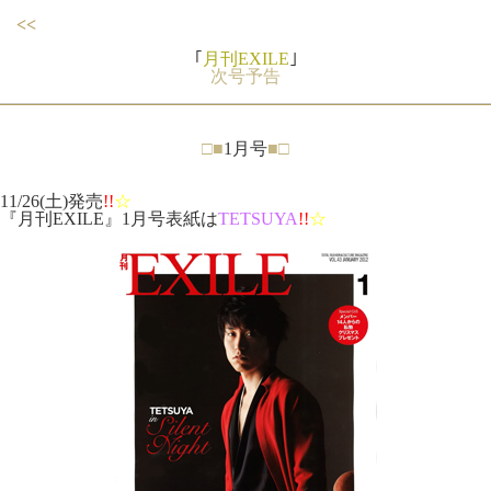
<<
｢
月刊EXILE
｣
次号予告
□■
1月号
■□
11/26(土)発売
!!
☆
『月刊EXILE』1月号表紙は
TETSUYA
!!
☆