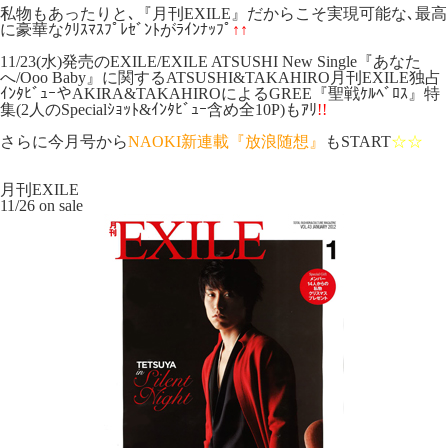
私物もあったりと､『月刊EXILE』だからこそ実現可能な､最高
に豪華なｸﾘｽﾏｽﾌﾟﾚｾﾞﾝﾄがﾗｲﾝﾅｯﾌﾟ
↑↑
11/23(水)発売のEXILE/EXILE ATSUSHI New Single『あなた
へ/Ooo Baby』に関するATSUSHI&TAKAHIRO月刊EXILE独占
ｲﾝﾀﾋﾞｭｰやAKIRA&TAKAHIROによるGREE『聖戦ｹﾙﾍﾞﾛｽ』特
集(2人のSpecialｼｮｯﾄ&ｲﾝﾀﾋﾞｭｰ含め全10P)もｱﾘ
!!
さらに今月号から
NAOKI新連載『放浪随想』
もSTART
☆☆
月刊EXILE
11/26 on sale