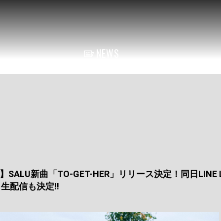
NEWS
ase】SALU新曲「TO-GET-HER」リリース決定！同日LINE L
21」生配信も決定!!