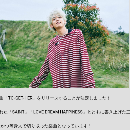
に、新曲「TO-GET-HER」をリリースすることが決定しました！
た「SAINT」「LOVE DREAM HAPPINESS」とともに書き上げ
然体かつ等身大で切り取った楽曲となっています！