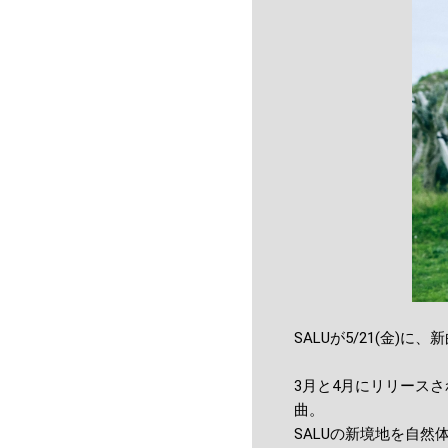
SALUが5/21(金)
3月と4月にリリースされ
曲。
SALUの新境地を自