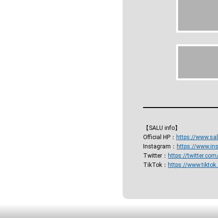
【SALU info】
Official HP：
https://www.sa
Instagram：
https://www.in
Twitter：
https://twitter.com
TikTok：
https://www.tikto