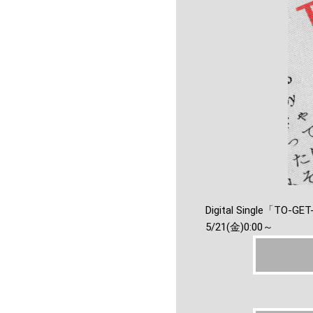
Digital Single「TO-GE
5/21(金)0:00～