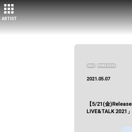
ARTIST
SALU
KOMA DOGG
2021.05.07
【5/21(金)Rele
LIVE&TALK 20