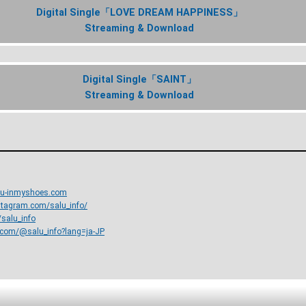
Digital Single「LOVE DREAM HAPPINESS」
Streaming & Download
Digital Single「SAINT」
Streaming & Download
lu-inmyshoes.com
stagram.com/salu_info/
/salu_info
k.com/@salu_info?lang=ja-JP