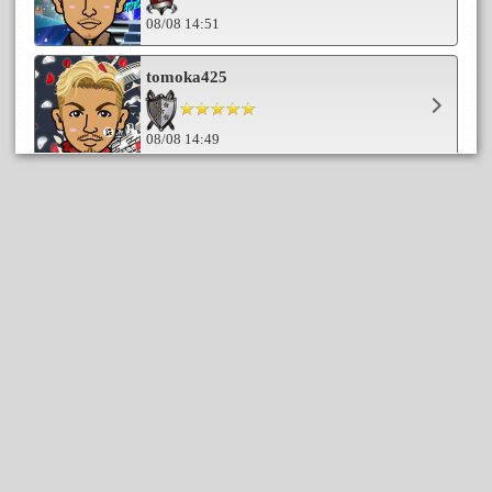
08/08 14:51
tomoka425
08/08 14:49
きよぞう
08/08 14:28
sachi
08/08 13:58
miyucchi
08/08 13:52