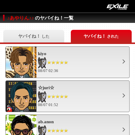
♪あやりん♪♪
のヤバイね！一覧
ヤバイね！
ヤバイね！
した
された
kiyo
08/07 02:36
☆juri☆
08/07 01:52
ab.anon