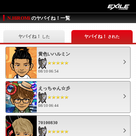
N.HiROMi
のヤバイね！一覧
ヤバイね！
ヤバイね！
した
された
黄色いハルミン
08/10 06:54
えっちゃん☆彡
08/10 06:44
70100830