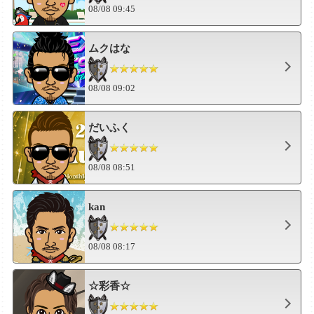
08/08 09:45
ムクはな
08/08 09:02
だいふく
08/08 08:51
kan
08/08 08:17
☆彩香☆