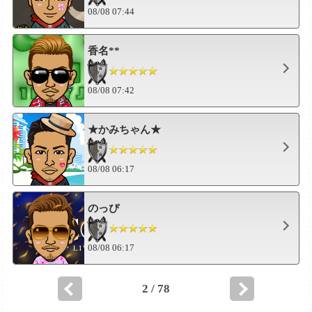
08/08 07:44
香名**
08/08 07:42
★かみちゃん★
08/08 06:17
のっぴ
08/08 06:17
2 / 78