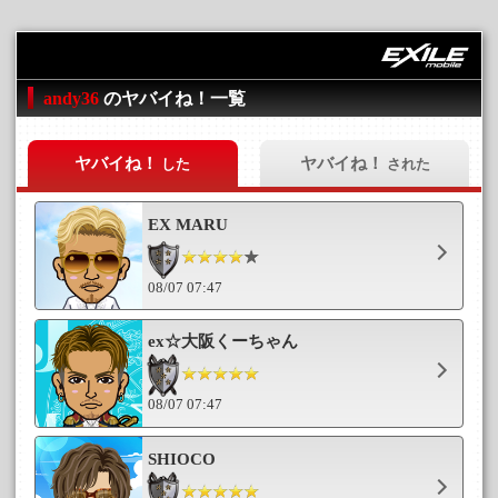
andy36
のヤバイね！一覧
ヤバイね！
ヤバイね！
した
された
EX MARU
08/07 07:47
ex☆大阪くーちゃん
08/07 07:47
SHIOCO