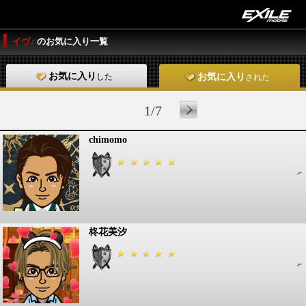
イヴ♪
のお気に入り一覧
お気に入り
した
お気に入り
された
1/7
chimomo
柊花美汐