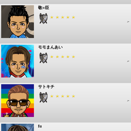
敬∞臣
モモまんあい
サトキチ
fu