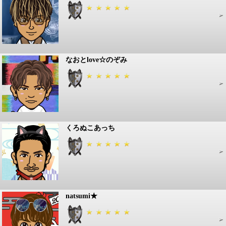
なおとlove☆のぞみ
くろぬこあっち
natsumi★