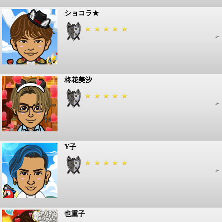
ショコラ★
柊花美汐
Y子
也重子