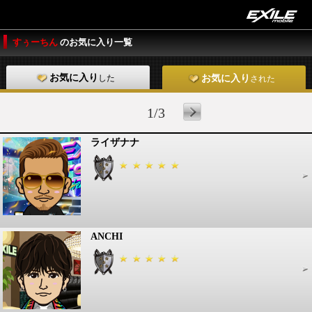
すぅーちん
のお気に入り一覧
お気に入り
した
お気に入り
された
1/3
ライザナナ
ANCHI