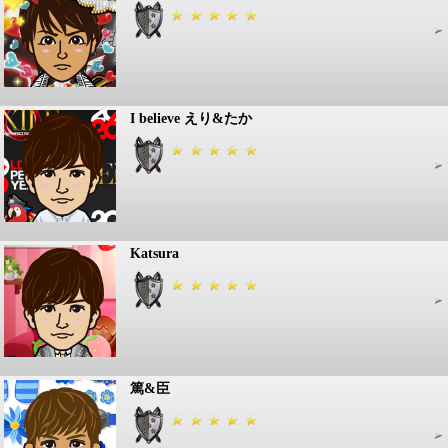
I believe えり&たか
Katsura
篤&臣