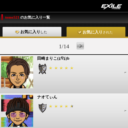
tomo521
のお気に入り一覧
お気に入り
した
お気に入り
された
1/14
田崎まりこ(≧∇≦)b
ナオてぃん