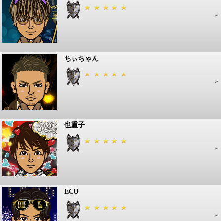
ちぃちゃん
也重子
ECO