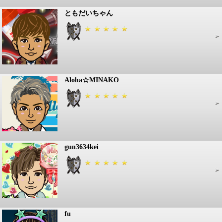
ともだいちゃん
Aloha☆MINAKO
gun3634kei
fu