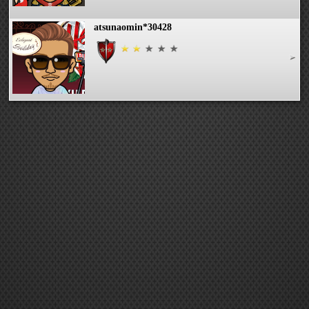
atsunaomin*30428
yu-min
EX NAO
ちぃちゃん