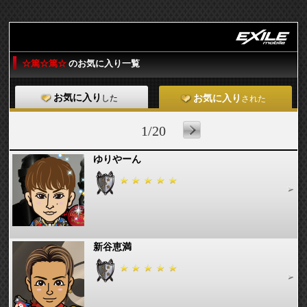
☆篤☆篤☆
のお気に入り一覧
お気に入り
した
お気に入り
された
1/20
ゆりやーん
新谷恵満