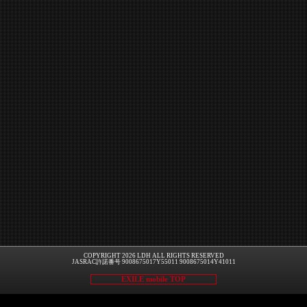
COPYRIGHT 2026 LDH ALL RIGHTS RESERVED
JASRAC許諾番号 9008675017Y55011 9008675014Y41011
EXILE mobile TOP