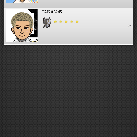
TAKA6245
EX . 池さん
PIKPIKA
たまりら(o^∀^o)