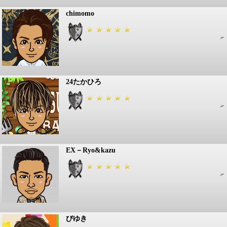
chimomo
24たかひろ
EX－Ryo&kazu
びゆき