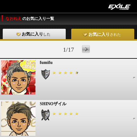
なおねえ
のお気に入り一覧
お気に入り
した
お気に入り
された
1/17
fumifu
SHINOザイル