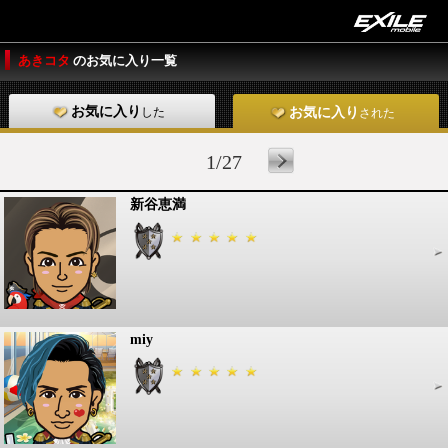
あきコタ
のお気に入り一覧
お気に入り
した
お気に入り
された
1/27
新谷恵満
miy