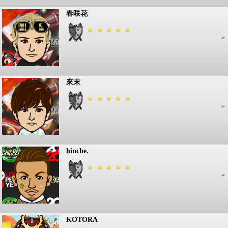
春咲花
來末
hinche.
KOTORA