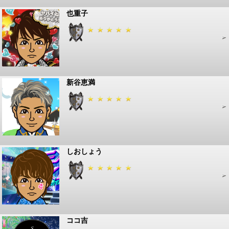
也重子
新谷恵満
しおしょう
ココ吉