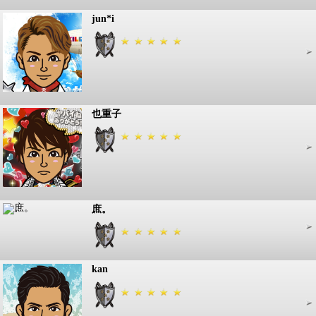
jun*i
也重子
庶。
kan