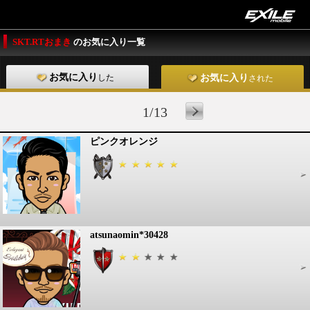
SKT.RTおまき
のお気に入り一覧
お気に入り
した
お気に入り
された
1/13
ピンクオレンジ
atsunaomin*30428