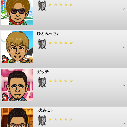
ひとみっち♪
ガッチ
♪えみこ♪