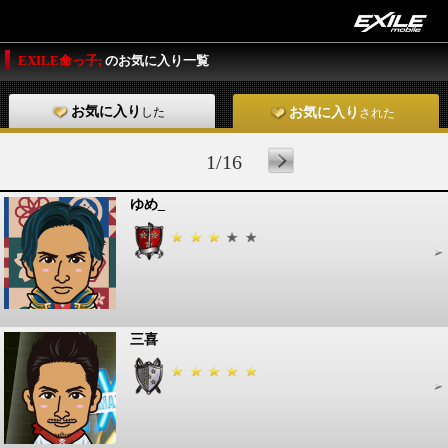
EXILE命っ子;
のお気に入り一覧
お気に入り
した
お気に入り
された
1/16
ゆめ_
三喜