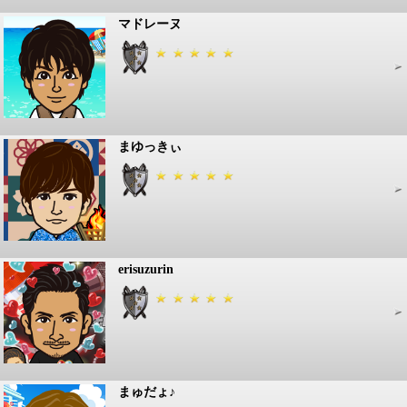
マドレーヌ
まゆっきぃ
erisuzurin
まゅだょ♪