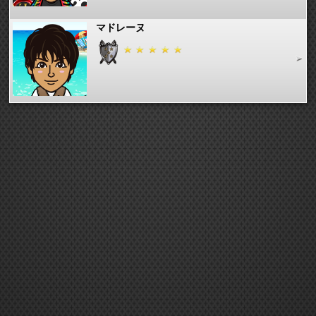
マドレーヌ
aiy
ショコラ★
のっぴ