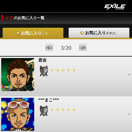
イズ
のお気に入り一覧
お気に入り
された
お気に入り
した
3/20
君吉
***まこ***