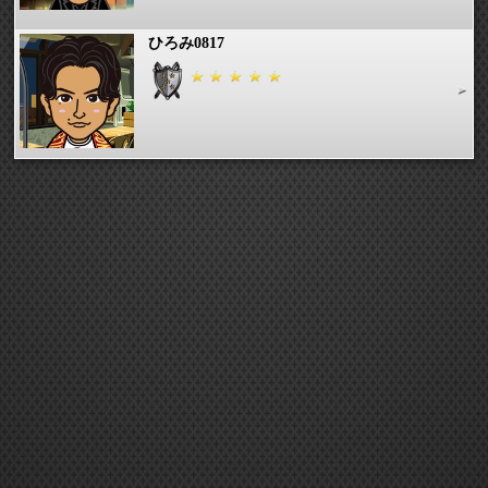
ひろみ0817
13.NANAMI
YUKIKO018
yu-min