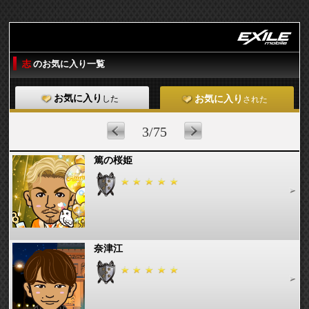
志
のお気に入り一覧
お気に入り
した
お気に入り
された
3/75
篤の桜姫
奈津江