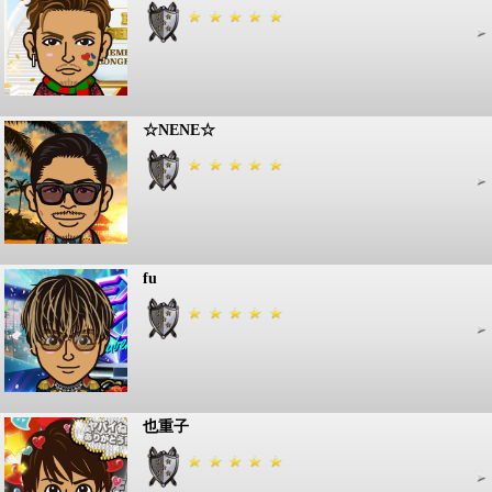
☆NENE☆
fu
也重子