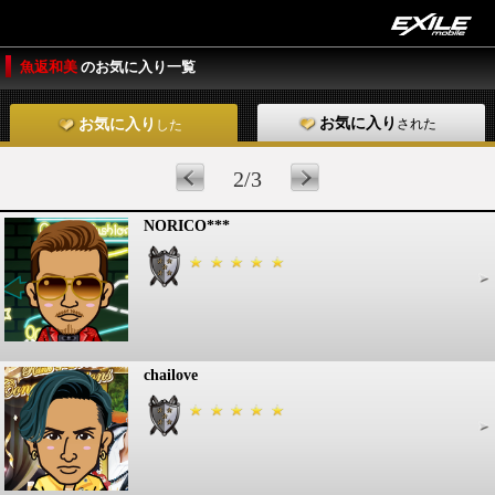
魚返和美
のお気に入り一覧
お気に入り
された
お気に入り
した
2/3
NORICO***
chailove