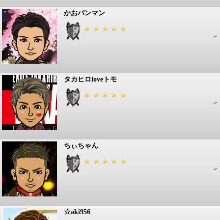
かおパンマン
タカヒロloveトモ
ちぃちゃん
☆aki956