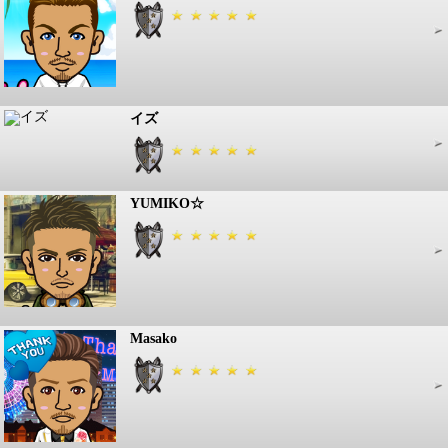
イズ
YUMIKO☆
Masako