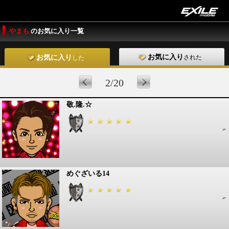
やまも
のお気に入り一覧
お気に入り
された
お気に入り
した
2/20
敬.隆.☆
めぐざいる14