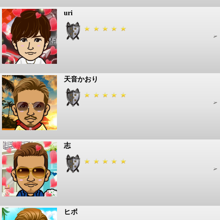
uri
天音かおり
志
ヒボ