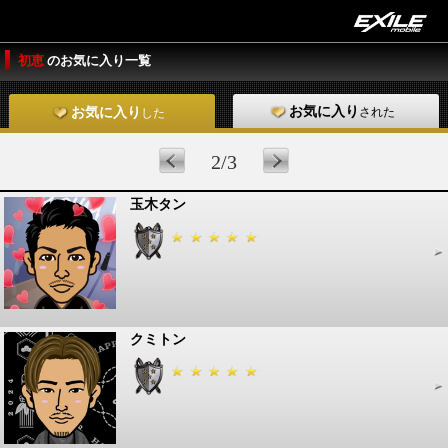
初恵
のお気に入り一覧
お気に入り
された
お気に入り
した
2/3
玉木タン
クミトン