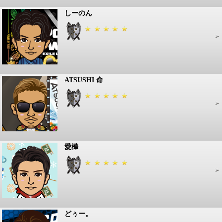
しーのん
ATSUSHI 命
愛樺
どぅー。