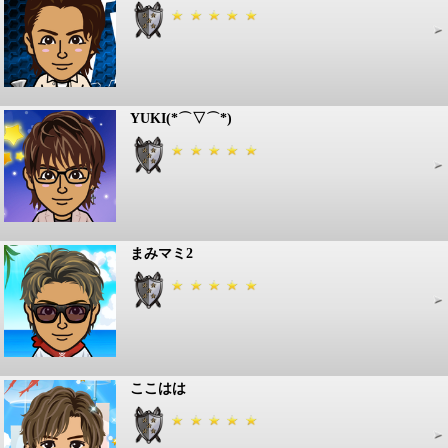
YUKI(*⌒▽⌒*)
まみマミ2
ここはは