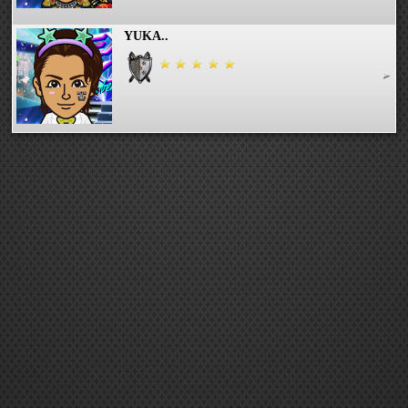
YUKA..
くら.k
Makican
SJSのかわちゃん