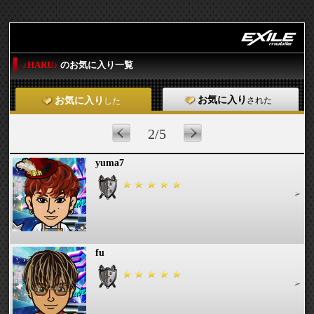
♪HARU♪
のお気に入り一覧
お気に入り
された
お気に入り
した
2/5
yuma7
fu