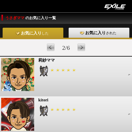
うさぎママ
のお気に入り一覧
お気に入り
された
お気に入り
した
2/6
莉紗ママ
kitori