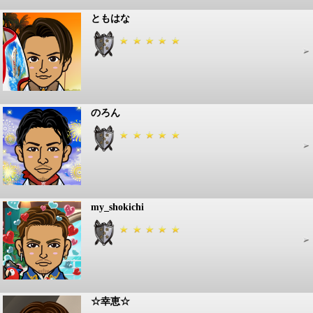
ともはな
のろん
my_shokichi
☆幸恵☆