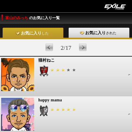
富山のみっち
のお気に入り一覧
お気に入り
された
お気に入り
した
2/17
猫村ねこ
happy mama