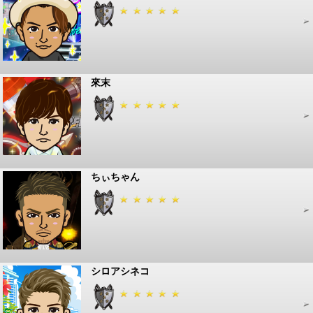
來末
ちぃちゃん
シロアシネコ