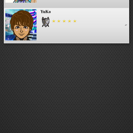
YuKo
ナナ☆★☆*
柊花美汐
ひろマミ