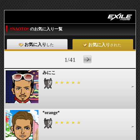
†NAOTO†
のお気に入り一覧
お気に入り
した
お気に入り
された
1/41
みにこ
*orange*