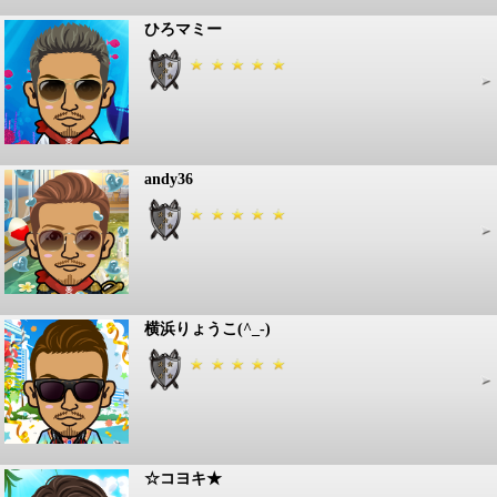
ひろマミー
andy36
横浜りょうこ(^_-)
☆コヨキ★