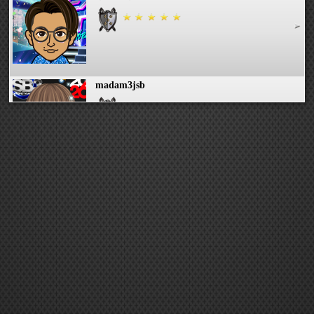
madam3jsb
秘めママ(かおり)
優愛華