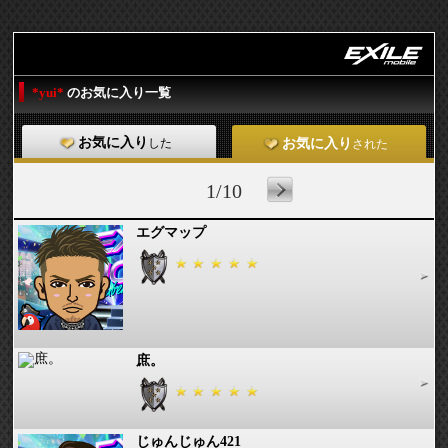
*yui*
のお気に入り一覧
お気に入り
した
お気に入り
された
1/10
エグマップ
庶。
じゅんじゅん421