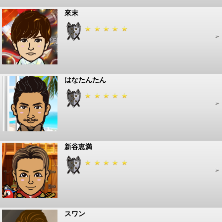
來末
はなたんたん
新谷恵満
スワン