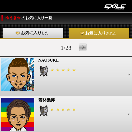
ゆうき☆
のお気に入り一覧
お気に入り
した
お気に入り
された
1/28
NAOSUKE
若林義博