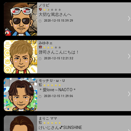
ノリピ
大切な篤志さんへ
2020-12-15 15:39:29
みゆネェ
啓司さんこんにちは！
2020-12-15 12:21:32
モッチ U・ω・U
＊愛love～NAOTO＊
2020-12-15 11:29:06
まりこ ママ
けいじさん💕SUNSHINE