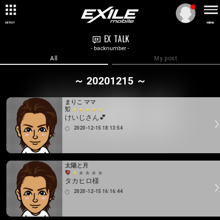
ARTIST
MENU
EX TALK
- backnumber -
All
My post
～ 20201215 ～
まりこ ママ
けいじさん💕
2020-12-15 18:13:54
太陽と月
タカヒロ様
2020-12-15 16:16:44