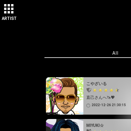
ARTIST
All
こやざいる
直己さんへ🦄💖
2022-12-26 21:30:15
MIYUKI☆