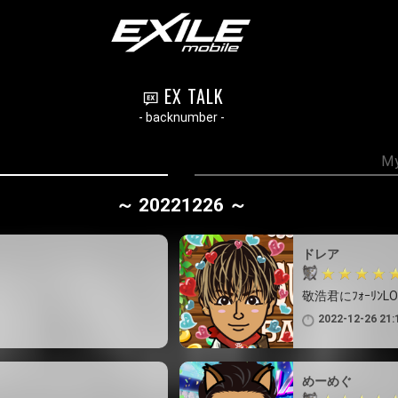
EX TALK
- backnumber -
My
～ 20221226 ～
ドレア
敬浩君にﾌｫｰﾘﾝLOV
2022-12-26 21:
めーめぐ