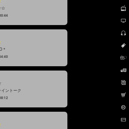
☆☆
30:44
TO＊
54:40
ライントーク
08:12