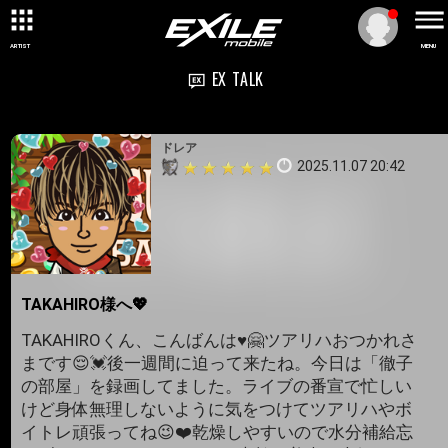
ARTIST
MENU
EX TALK
ドレア
2025.11.07 20:42
TAKAHIRO様へ💖
TAKAHIROくん、こんばんは♥️🤗ツアリハおつかれさ
まです😌💓後一週間に迫って来たね。今日は「徹子
の部屋」を録画してました。ライブの番宣で忙しい
けど身体無理しないように気をつけてツアリハやボ
イトレ頑張ってね😉❤️乾燥しやすいので水分補給忘