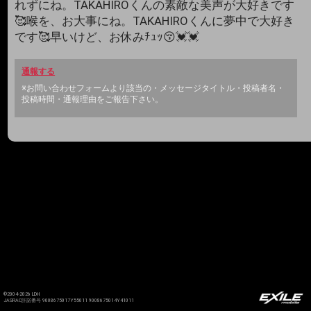
れずにね。TAKAHIROくんの素敵な美声が大好きです
🥰喉を、お大事にね。TAKAHIROくんに夢中で大好き
です🥰早いけど、お休みﾁｭｯ😚💓💓
通報する
※お問い合わせフォームより該当の・メッセージタイトル・投稿者名・
投稿時間・通報理由をご報告下さい。
©2004-2026 LDH
JASRAC許諾番号 9008675017Y55011 9008675014Y41011