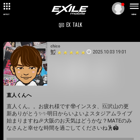
ARTIST
MENU
EX TALK
chico
2025.10.03 19:01
直人くんへ
直人くん。。お疲れ様です🤓インスタ、🆑沢山の更
新ありがとう✨✨明日からいよいよスタジアムライブ
始まりますね🎉大阪のお天気はどうかな？MATEのみ
なさんと幸せな時間を過ごしてくださいね🕺🏟️