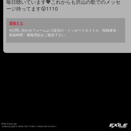
毎日聴いています💖これからも沢山の歌でのメッセ
ージ待ってます😝1110
通報する
※お問い合わせフォームより該当の・メッセージタイトル・投稿者名・
投稿時間・通報理由をご報告下さい。
©2004-2026 LDH
JASRAC許諾番号 9008675017Y55011 9008675014Y41011