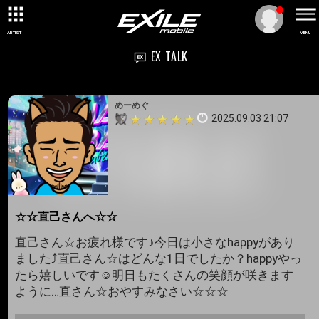
ARTIST
MENU
EX TALK
めーめぐ
2025.09.03 21:07
☆☆直己さんへ☆☆
直己さん☆お疲れ様です♪今日は小さなhappyがあり
ました⤴️直己さん☆はどんな1日でしたか？happyやっ
たら嬉しいです☺️明日もたくさんの笑顔が咲きます
ように…直さん☆おやすみなさい☆☆☆