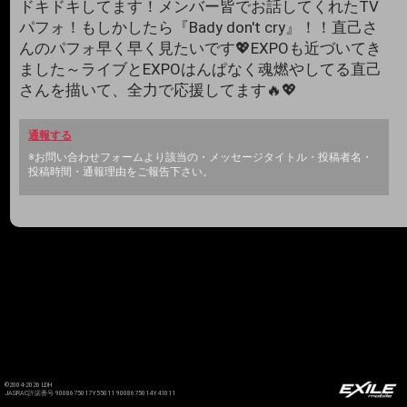
ドキドキしてます！メンバー皆でお話してくれたTV
パフォ！もしかしたら『Bady don't cry』！！直己さ
んのパフォ早く早く見たいです💖EXPOも近づいてき
ました～ライブとEXPOはんぱなく魂燃やしてる直己
さんを描いて、全力で応援してます🔥💖
通報する
※お問い合わせフォームより該当の・メッセージタイトル・投稿者名・
投稿時間・通報理由をご報告下さい。
©2004-2026 LDH
JASRAC許諾番号 9008675017Y55011 9008675014Y41011