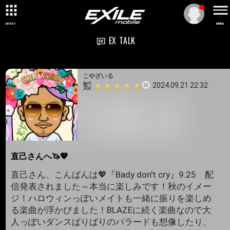
ARTIST
MENU
EX TALK
こやざいる
2024.09.21 22:32
直己さんへ🦄💖
直己さん、こんばんは💖『Bady don't cry』9.25 配
信発表されました～本当に楽しみです！秋のイメー
ジ！ハロウィンっぽいメイトも一緒に振りを楽しめ
る楽曲が浮かびました！BLAZEに続く楽曲なので大
人っぽいダンスばりばりのバラードも想像したり、