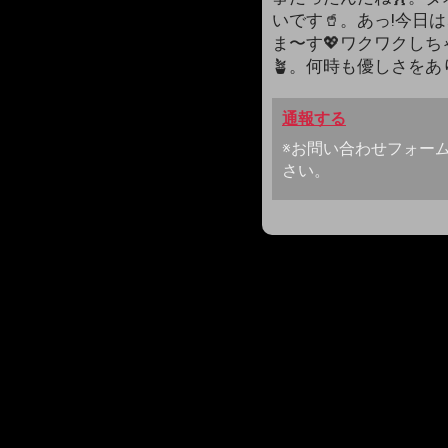
いです🥤。あっ!今日
ま〜す💖ワクワクし
🪴。何時も優しさをあり
通報する
※お問い合わせフォー
さい。