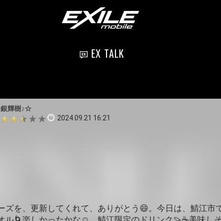
EX TALK
♪銀輝樹♪☆
2024.09.21 16:21
ーズを、更新してくれて、ありがとう😄。今日は、鯖江市
オル🌀楽しかったかな☺️。鯖江限定のドリンク🍠☕美味し