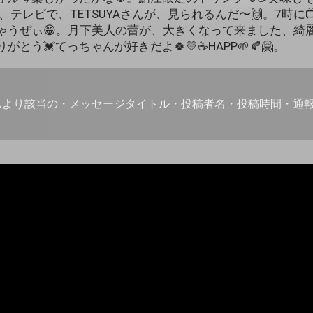
は、テレビで、TETSUYAさんが、見られるんだ〜🙌。7時に
ちゃうぜぃ😁。月下美人の蕾が、大きくなって来ました、綺
がとう💓てっちゃんが好きだよ🍀💛☕HAPP🌱🍂🤗。
ムより該当の・メッセージタイトル・投稿者名・投稿時間・通