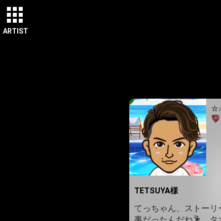
ARTIST
☆
TETSUYA様
てっちゃん、ストーリ
事だったんだね🕺。タ