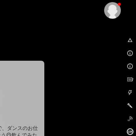
EX
で、ダンスのお仕
そう😋飲んでみた