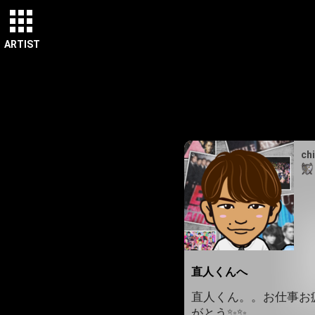
ARTIST
ch
直人くんへ
直人くん。。お仕事お疲
がとう✨✨