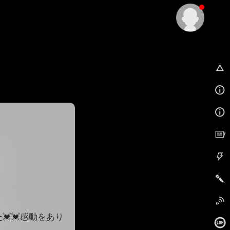
EX
💓感動をあり