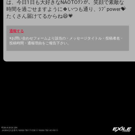
は、今日1日も大好きなNAOTOｸﾝが、笑顔で素敵な
時間を過ごせますように🍀いつも通り、ﾗﾌﾞpower💝
たくさん届けてるからね😆💗
通報する
※お問い合わせフォームより該当の・メッセージタイトル・投稿者名・
投稿時間・通報理由をご報告下さい。
©2004-2026 LDH
JASRAC許諾番号 9008675017Y55011 9008675014Y41011