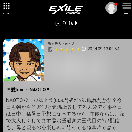
ARTIST
MENU
EX TALK
モッチ U・ω・U
2024.09.13 09:54
＊愛love～NAOTO＊
NAOTOｸﾝ、おはよう(uωu*)💕ｸﾞｯｽﾘ眠れたかな？今
日も朝からｼﾞﾘｼﾞﾘと気温上昇してる大分です☀️今日
は日中、猛暑日予想になってるから…午後からは、家
で大人しくしてます😌お昼過ぎの三代目のｷｬｽ配信
も、母と観るのを楽しみに待ってるね🤗🎶ではで