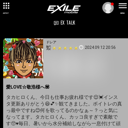
ARTIST
MENU
EX TALK
ドレア
2024.09.12 20:56
愛LOVE☆敬浩様へ💟
タカヒロくん、今日も仕事お疲れ様です😌💓インス
タ更新ありがとう😆💕✨観てきました。ボイトレの真
っ最中ですね😊何を歌ってるのかなぁ～？っと気に
なってます。タカヒロくん、カッコ良すぎで素敵で
す🥺♥️毎日、暑いから水分補給しながら一息付けて頑