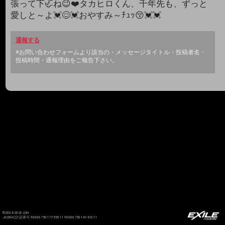
張って下🦏ね😉❤️タカヒロくん、千年先も、ずっと
愛しと～よ💓😌💓おやすみ～ﾁｭｯ😚💓💓
通報する
※お問い合わせフォームより該当の・メッセージタイトル・投稿者名・
投稿時間・通報理由をご報告下さい。
©2004-2026 LDH
JASRAC許諾番号 9008675017Y55011 9008675014Y41011