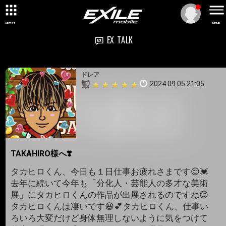
ARTIST
MENU
EX TALK
ドレア
2024.09.05 21:05
TAKAHIRO様へ❣️
タカヒロくん、今日も１日仕事お疲れさまです😌💓
去年に続いて今年も「分化人・芸能人の多才な美術
展」にタカヒロくんの作品が出展されるのですね😊
タカヒロくんは凄いです😆💕タカヒロくん、仕事い
ろいろ大変だけど身体無理しないように気をつけて