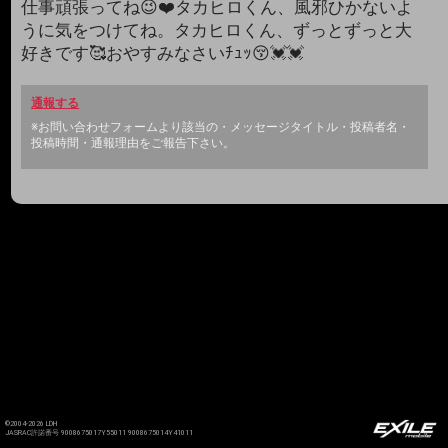
仕事頑張ってね😉❤️タカヒロくん、風邪ひかないよ
うに気をつけてね。タカヒロくん、ずっとずっと大
好きです🥰おやすみなさいﾁｭｯ😚💓💓
通報する
※お問い合わせフォームより該当の・メッセージタイトル・投稿者名・
投稿時間・通報理由をご報告下さい。
©2004-2026 LDH
JASRAC許諾番号 9008675017Y55011 9008675014Y41011