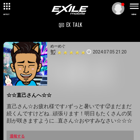
ARTIST
MENU
EX TALK
めーめぐ
2024.07.05 21:20
☆☆直己さんへ☆☆
直己さん☆お疲れ様です♪ずっと暑いです🥵まだまだ
続くんですけどね…頑張ります！明日もたくさんの笑
顔が咲きますように…直さん☆おやすみなさい☆☆☆
通報する