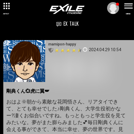
ARTIST
MENU
EX TALK
mamipon-happy
2024.04.29 10:54
剛典くん💞虎に翼🪽
おはよ🌞朝から素敵な花岡悟さん、リアタイでき
て、とても幸せでした♪剛典くん、大学生役初かな
ー?凄くお似合いですね。もっともっと学生役を見て
みたいな。夢がまた膨らみました💕毎日剛典くんに
会える事ができて、本当に幸せ、夢の世界です。見