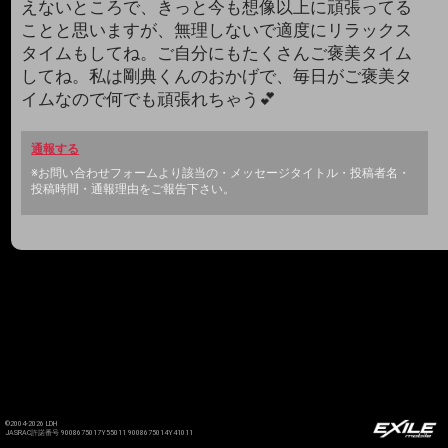
えないところで、きっと今も想像以上に頑張ってる
ことと思いますが、無理しないで適度にリラックス
タイムもしてね。ご自分にもたくさんご褒美タイム
してね。私は剛典くんのおかげで、毎日がご褒美タ
イムなので何でも頑張れちゃう💕
通報する
※お問い合わせフォームより該当の・メッセージタイトル・投稿者名・
投稿時間・通報理由をご報告下さい。
©2004-2026 LDH
JASRAC許諾番号 9008675017Y55011 9008675014Y41011