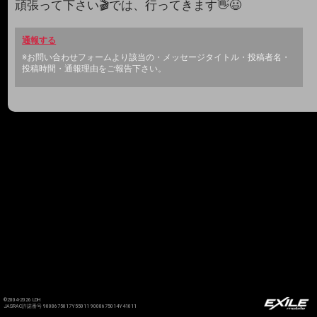
頑張って下さい🎬️では、行ってきます👋😃
通報する
※お問い合わせフォームより該当の・メッセージタイトル・投稿者名・
投稿時間・通報理由をご報告下さい。
©2004-2026 LDH
JASRAC許諾番号 9008675017Y55011 9008675014Y41011