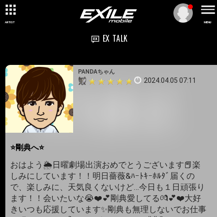
ARTIST
MENU
EX TALK
PANDAちゃん
2024.04.05 07:11
⭐剛典へ⭐
おはよう🌦️日曜劇場出演おめでとうございます📕楽
しみにしています！！明日薔薇&ﾊｰﾄｷｰﾎﾙﾀﾞ届くの
で、楽しみに、天気良くないけど…今日も１日頑張り
ます！！会いたいな😭❤️💕剛典愛してる💏💕❤️大好
きいつも応援しています✨剛典も無理しないでお仕事